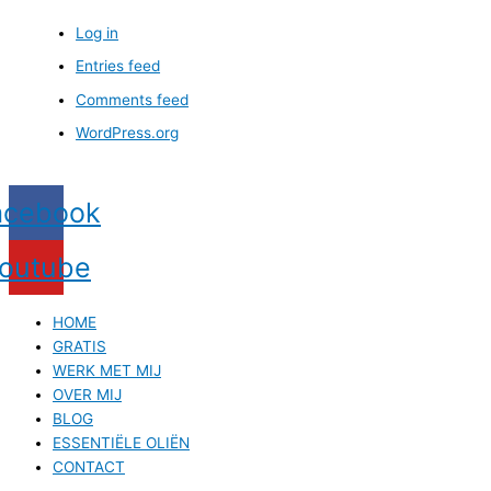
Log in
Entries feed
Comments feed
WordPress.org
acebook
outube
HOME
GRATIS
WERK MET MIJ
OVER MIJ
BLOG
ESSENTIËLE OLIËN
CONTACT