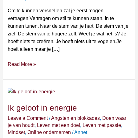
de
dam
Om te kunnen versnellen zal je eerst mogen
breken?
vertragen.Vertragen om stil te kunnen staan. In te
kunnen tunen. Naar de stem van je hart. De stem van je
ziel. De stem van je hogere zelf. Weet je wat het is? Je
hoeft niets te creëren. Je hoeft niets uit te vogelen.Je
hoeft alleen maar je […]
Read More »
Ik
geloof
Ik geloof in energie
in
energie
Leave a Comment
/
Angsten en blokkades
,
Doen waar
je van houdt
,
Leven met een doel
,
Leven met passie
,
Mindset
,
Online ondernemen
/
Annet