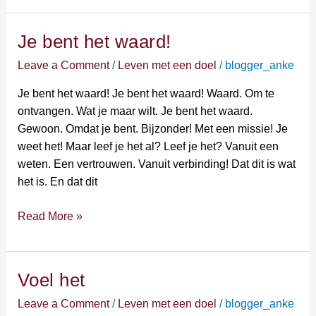
Je bent het waard!
Je
bent
Leave a Comment
/
Leven met een doel
/
blogger_anke
het
waard!
Je bent het waard! Je bent het waard! Waard. Om te
ontvangen. Wat je maar wilt. Je bent het waard.
Gewoon. Omdat je bent. Bijzonder! Met een missie! Je
weet het! Maar leef je het al? Leef je het? Vanuit een
weten. Een vertrouwen. Vanuit verbinding! Dat dit is wat
het is. En dat dit
Read More »
Voel het
Voel
het
Leave a Comment
/
Leven met een doel
/
blogger_anke