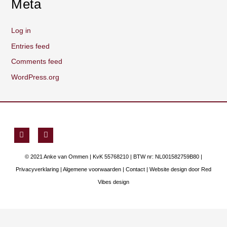
Meta
Log in
Entries feed
Comments feed
WordPress.org
F
Y
a
o
c
u
e
t
© 2021 Anke van Ommen | KvK 55768210 | BTW nr: NL001582759B80 |
b
u
o
b
Privacyverklaring
|
Algemene voorwaarden
|
Contact
| Website design door
Red
o
e
Vibes design
k