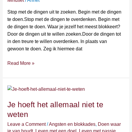
Mindset
/
Annet
Begin
met
Stop met de dingen uit te zoeken. Begin met de dingen
de
te doen.Stop met de dingen te overdenken. Begin met
dingen
de dingen te doen. Waar je jezelf het meest blokkeert?
te
Door de dingen uit te willen zoeken.Door de dingen tot
doen.
in den treure te willen overdenken. In plaats van
gewoon te doen. Zeg ik hiermee dat
Read More »
Je
hoeft
Je hoeft het allemaal niet te
het
allemaal
weten
niet
Leave a Comment
/
Angsten en blokkades
,
Doen waar
te
je van houdt
,
Leven met een doel
,
Leven met passie
,