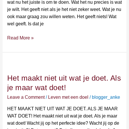
wat nu het juiste is om te doen. Wat het nu precies is wat
niet
je wilt. Het geeft niet als je het niet zeker weet. Wat je nu
zeker
ook maar graag zou willen weten. Het geeft niets! Wat
weet
wel geeft. Is dat je
Read More »
Het
maakt
Het maakt niet uit wat je doet. Als
niet
uit
je maar wat doet!
wat
Leave a Comment
/
Leven met een doel
/
blogger_anke
je
doet.
HET MAAKT NIET UIT WAT JE DOET. ALS JE MAAR
Als
WAT DOET! Het maakt niet uit wat je doet. Als je maar
je
wat doet! Wacht jij op het perfecte idee? Wacht jij op de
maar