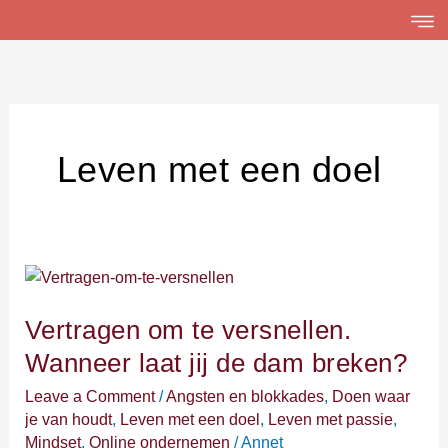
Skip
to
content
Leven met een doel
Vertragen
om
Vertragen om te versnellen.
te
versnellen.
Wanneer laat jij de dam breken?
Wanneer
Leave a Comment
/
Angsten en blokkades
,
Doen waar
laat
je van houdt
,
Leven met een doel
,
Leven met passie
,
jij
Mindset
,
Online ondernemen
/
Annet