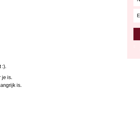
rel
 :).
je is.
ngrijk is.