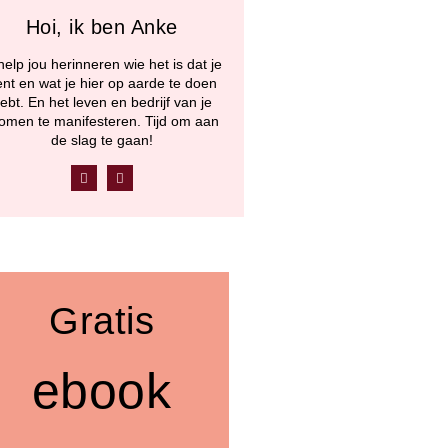
Hoi, ik ben Anke
help jou herinneren wie het is dat je
nt en wat je hier op aarde te doen
ebt. En het leven en bedrijf van je
omen te manifesteren. Tijd om aan
de slag te gaan!
F
Y
a
o
c
u
e
t
b
u
o
b
o
e
k
Gratis
ebook