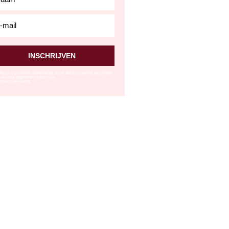
ation_email
INSCHRIJVEN
Als je mijn e-book download ga je ook akkoord met het verwerken
van jouw gegevens volgens mijn
privacyverklaring.