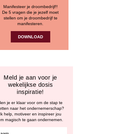
Manifesteer je droombedrijf!!
De 5 vragen die je jezelf moet
stellen om je droombedrijf te
manifesteren.
DOWNLOAD
Meld je aan voor je
wekelijkse dosis
inspiratie!
Ben je er klaar voor om de stap te
etten naar het ondernemerschap?
Ik help, motiveer en inspireer jou
m magisch te gaan ondernemen.
ation_firstName