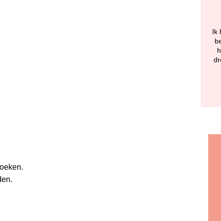
Ik 
be
h
dr
zoeken.
den.