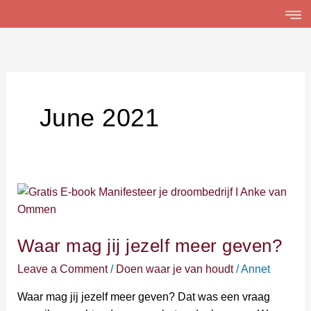
Skip
to
content
June 2021
Waar
mag
jij
Waar mag jij jezelf meer geven?
jezelf
meer
Leave a Comment
/
Doen waar je van houdt
/
Annet
geven?
Waar mag jij jezelf meer geven? Dat was een vraag