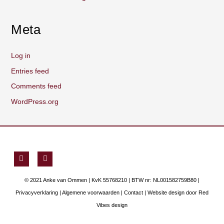
Meta
Log in
Entries feed
Comments feed
WordPress.org
F
Y
a
o
c
u
e
t
© 2021 Anke van Ommen | KvK 55768210 | BTW nr: NL001582759B80 |
b
u
o
b
Privacyverklaring
|
Algemene voorwaarden
|
Contact
| Website design door
Red
o
e
Vibes design
k