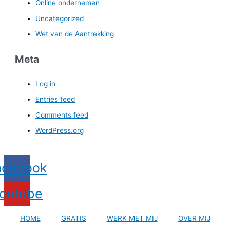
Online ondernemen
Uncategorized
Wet van de Aantrekking
Meta
Log in
Entries feed
Comments feed
WordPress.org
acebook
outube
HOME
GRATIS
WERK MET MIJ
OVER MIJ