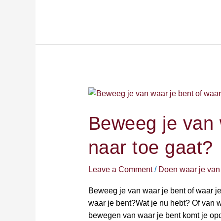
Beweeg
je
van
Beweeg je van w
waar
naar toe gaat?
je
bent
of
Leave a Comment
/
Doen waar je van
waar
Beweeg je van waar je bent of waar j
je
waar je bent?Wat je nu hebt? Of van wa
naar
bewegen van waar je bent komt je opd
toe