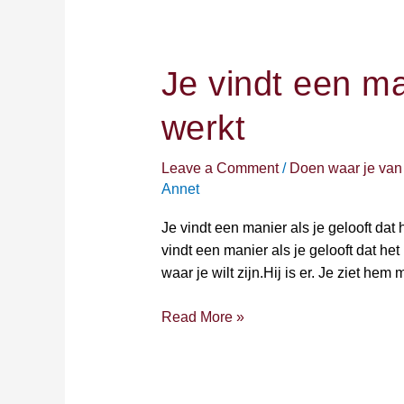
Je
vindt
Je vindt een man
een
manier
werkt
als
je
gelooft
Leave a Comment
/
Doen waar je van
dat
Annet
het
Je vindt een manier als je gelooft dat 
werkt
vindt een manier als je gelooft dat he
waar je wilt zijn.Hij is er. Je ziet he
Read More »