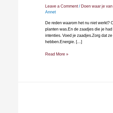
nu
Leave a Comment
/
Doen waar je van
niet
Annet
werkt?
De reden waarom het nu niet werkt? O
planten was.En de zaadjes die je had
intenties. Voed je zaadjes.Zorg dat ze
hebben.Energie. […]
Read More »
Focus