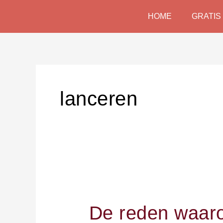
Skip
HOME
GRATIS
to
content
lanceren
De
reden
De reden waaro
waarom
het