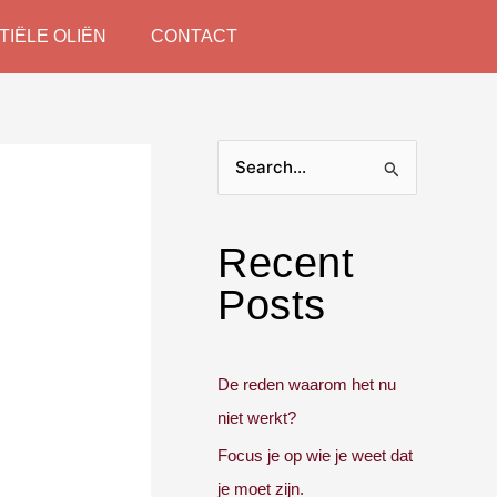
TIËLE OLIËN
CONTACT
S
e
a
Recent
r
Posts
c
h
f
De reden waarom het nu
o
niet werkt?
r
Focus je op wie je weet dat
:
je moet zijn.