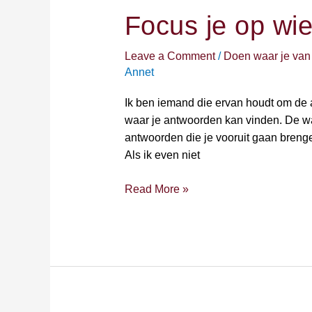
je
Focus je op wie
op
wie
je
Leave a Comment
/
Doen waar je van
weet
Annet
dat
Ik ben iemand die ervan houdt om de 
je
waar je antwoorden kan vinden. De w
moet
antwoorden die je vooruit gaan brenge
zijn.
Als ik even niet
Read More »