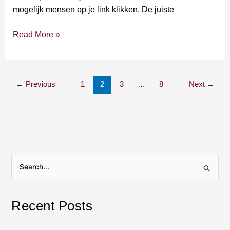
mogelijk mensen op je link klikken. De juiste
Read More »
←
Previous
1
2
3
…
8
Next
→
S
e
a
Recent Posts
r
c