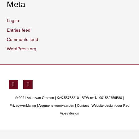
Meta
Log in
Entries feed
Comments feed
WordPress.org
F
Y
a
o
c
u
e
t
© 2021 Anke van Ommen | KvK 55768210 | BTW nr: NL001582759B80 |
b
u
o
b
Privacyverklaring
|
Algemene voorwaarden
|
Contact
| Website design door
Red
o
e
Vibes design
k