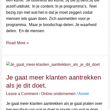
een kunst. Je business als kunst. Jij die jij bent.Jij die
jezelf uitdrukt. In je content. In je programma’s. Niet
bezig zijn met wat het is dat je moet zeggen zodat
mensen iets gaan doen. Zich aanmelden voor je
programma. Maar je boodschap delen. Je waarheid
delen. En de mensen
Read More »
Je
gaat
Je gaat meer klanten aantrekken
meer
klanten
als je dit doet.
aantrekken
Leave a Comment
/
Online ondernemen
/
Annet
als
je
Je gaat meer klanten aantrekken als je gaat praten over
dit
het resultaat van wat je doet in plaats van wat je doet.