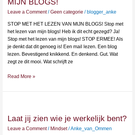
MIJN BLOGS!
HET
Leave a Comment
/
Geen categorie
/
blogger_anke
LEZEN
VAN
STOP MET HET LEZEN VAN MIJN BLOGS! Stop met
MIJN
het lezen van mijn blogs! Heb ik dit echt gezegd? Ja!
BLOGS!
Stop met het lezen van mijn blogs! STOP ERMEE! Als
je denkt dat dit genoeg is! Een mail lezen. Een blog
lezen. Bevestigend knikkend. En denkend. Gut. Wat
zegt ze dit mooi. Wat schrijft ze
Read More »
Laat
jij
Laat jij zien wie je werkelijk bent?
zien
wie
Leave a Comment
/
Mindset
/
Anke_van_Ommen
je