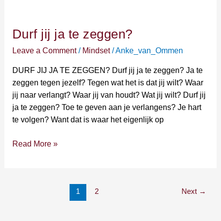
Durf
jij
Durf jij ja te zeggen?
ja
te
Leave a Comment
/
Mindset
/
Anke_van_Ommen
zeggen?
DURF JIJ JA TE ZEGGEN? Durf jij ja te zeggen? Ja te
zeggen tegen jezelf? Tegen wat het is dat jij wilt? Waar
jij naar verlangt? Waar jij van houdt? Wat jij wilt? Durf jij
ja te zeggen? Toe te geven aan je verlangens? Je hart
te volgen? Want dat is waar het eigenlijk op
Read More »
1
2
Next
→