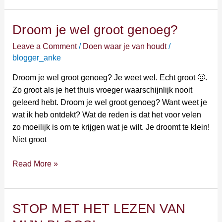
Droom je wel groot genoeg?
Droom
je
Leave a Comment
/
Doen waar je van houdt
/
wel
blogger_anke
groot
genoeg?
Droom je wel groot genoeg? Je weet wel. Echt groot 🙂.
Zo groot als je het thuis vroeger waarschijnlijk nooit
geleerd hebt. Droom je wel groot genoeg? Want weet je
wat ik heb ontdekt? Wat de reden is dat het voor velen
zo moeilijk is om te krijgen wat je wilt. Je droomt te klein!
Niet groot
Read More »
STOP MET HET LEZEN VAN
STOP
MET