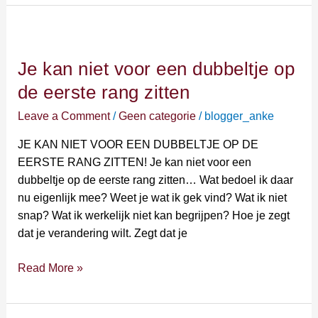
Je
kan
Je kan niet voor een dubbeltje op
niet
voor
de eerste rang zitten
een
Leave a Comment
/
Geen categorie
/
blogger_anke
dubbeltje
op
JE KAN NIET VOOR EEN DUBBELTJE OP DE
de
EERSTE RANG ZITTEN! Je kan niet voor een
eerste
dubbeltje op de eerste rang zitten… Wat bedoel ik daar
rang
nu eigenlijk mee? Weet je wat ik gek vind? Wat ik niet
zitten
snap? Wat ik werkelijk niet kan begrijpen? Hoe je zegt
dat je verandering wilt. Zegt dat je
Read More »