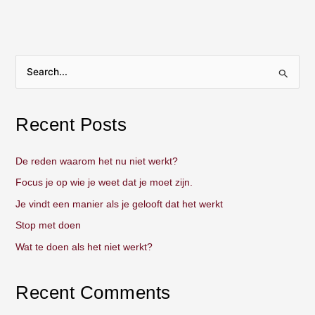
S
e
a
Recent Posts
r
c
De reden waarom het nu niet werkt?
h
Focus je op wie je weet dat je moet zijn.
f
Je vindt een manier als je gelooft dat het werkt
o
Stop met doen
r
:
Wat te doen als het niet werkt?
Recent Comments