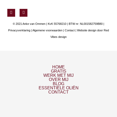
F
Y
a
o
c
u
e
t
© 2021 Anke van Ommen | KvK 55768210 | BTW nr: NL001582759B80 |
b
u
o
b
Privacyverklaring
|
Algemene voorwaarden
|
Contact
| Website design door
Red
o
e
Vibes design
k
HOME
GRATIS
WERK MET MIJ
OVER MIJ
BLOG
ESSENTIËLE OLIËN
CONTACT