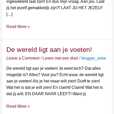
ingewikkeld laat zijn!! En dus mijn vraag. Aan jou. Laat
jij het jezelf gemakkelijk zijn?! LAAT JIJ HET JEZELF
[…]
Read More »
De wereld ligt aan je voeten!
De
wereld
Leave a Comment
/
Leven met een doel
/
blogger_anke
ligt
aan
De wereld ligt aan je voeten! Je weet toch? Dat alles
je
mogelijk is? Alles? Voor jou? Echt waar, de wereld ligt
voeten!
aan je voeten! Als je het maar wilt zien! Durft te zien!
Wat het is dat je wilt zien! En claimt! Claimt! Wat het is
dat jij wilt. EN DAAR NAAR LEEFT! Want jij.
Read More »