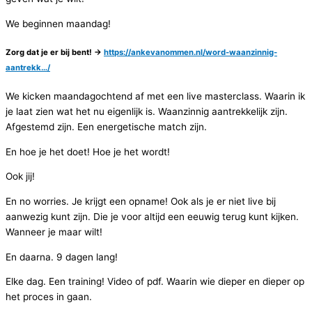
We beginnen maandag!
Zorg dat je er bij bent! ->
https://ankevanommen.nl/word-waanzinnig-
aantrekk…/
We kicken maandagochtend af met een live masterclass. Waarin ik
je laat zien wat het nu eigenlijk is. Waanzinnig aantrekkelijk zijn.
Afgestemd zijn. Een energetische match zijn.
En hoe je het doet! Hoe je het wordt!
Ook jij!
En no worries. Je krijgt een opname! Ook als je er niet live bij
aanwezig kunt zijn. Die je voor altijd een eeuwig terug kunt kijken.
Wanneer je maar wilt!
En daarna. 9 dagen lang!
Elke dag. Een training! Video of pdf. Waarin wie dieper en dieper op
het proces in gaan.