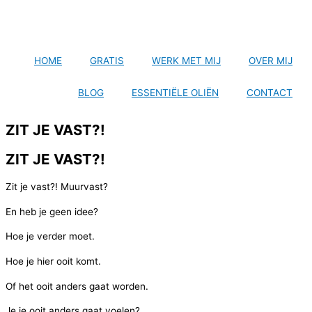
HOME
GRATIS
WERK MET MIJ
OVER MIJ
BLOG
ESSENTIËLE OLIËN
CONTACT
ZIT JE VAST?!
ZIT JE VAST?!
Zit je vast?! Muurvast?
En heb je geen idee?
Hoe je verder moet.
Hoe je hier ooit komt.
Of het ooit anders gaat worden.
Je je ooit anders gaat voelen?