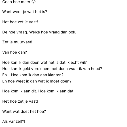
Geen hoe meer
🙂
.
Want weet je wat het is?
Het hoe zet je vast!
De hoe vraag. Welke hoe vraag dan ook.
Zet je muurvast!
Van hoe dan?
Hoe kan ik dan doen wat het is dat ik echt wil?
Hoe kan ik geld verdienen met doen waar ik van houd?
En… Hoe kom ik dan aan klanten?
En hoe weet ik dan wat ik moet doen?
Hoe kom ik aan dit. Hoe kom ik aan dat.
Het hoe zet je vast!
Want wat doet het hoe?
Als vanzelf?!