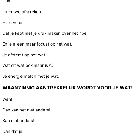
Dus.
Laten we afspreken.
Hier en nu.
Dat je kapt met je druk maken over het hoe.
En je alleen maar focust op het wat.
Je afstemt op het wat.
Wat dit wat ook maar is
🙂
.
Je energie match met je wat.
WAANZINNIG AANTREKKELIJK WORDT VOOR JE WAT!
Want.
Dan kan het niet anders!
Kan niet anders!
Dan dat je.