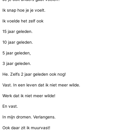
Ik snap hoe je je voelt.
Ik voelde het zelf ook
15 jaar geleden.
10 jaar geleden.
5 jaar geleden,
3 jaar geleden.
He. Zelfs 2 jaar geleden ook nog!
Vast. In een leven dat ik niet meer wilde.
Werk dat ik niet meer wilde!
En vast.
In mijn dromen. Verlangens.
Ook daar zit ik muurvast!