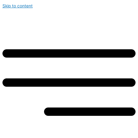
Skip to content