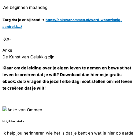
We beginnen maandag!
Zorg dat je er bij bent! ->
https://ankevanommen.nl/word-waanzinnig-
aantrekk…/
-XX-
Anke
De Kunst van Gelukkig zijn
Klaar om de leiding over je eigen leven te nemen en bewust het
leven te creëren dat je wilt? Download dan hier mijn gratis
ebook: de 5 vragen die jezelf elke dag moet stellen om het leven
te creëren dat je wilt!
Hoi, ik ben Anke
Ik help jou herinneren wie het is dat je bent en wat je hier op aarde