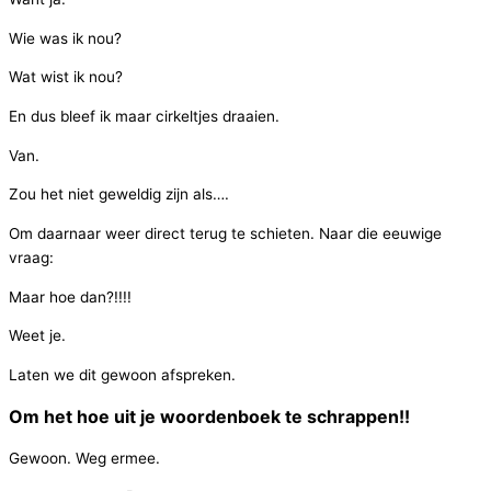
Wie was ik nou?
Wat wist ik nou?
En dus bleef ik maar cirkeltjes draaien.
Van.
Zou het niet geweldig zijn als….
Om daarnaar weer direct terug te schieten. Naar die eeuwige
vraag:
Maar hoe dan?!!!!
Weet je.
Laten we dit gewoon afspreken.
Om het hoe uit je woordenboek te schrappen!!
Gewoon. Weg ermee.