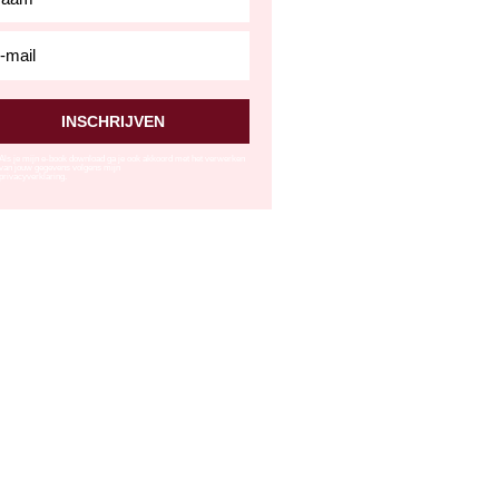
ation_email
INSCHRIJVEN
Als je mijn e-book download ga je ook akkoord met het verwerken
van jouw gegevens volgens mijn
privacyverklaring.