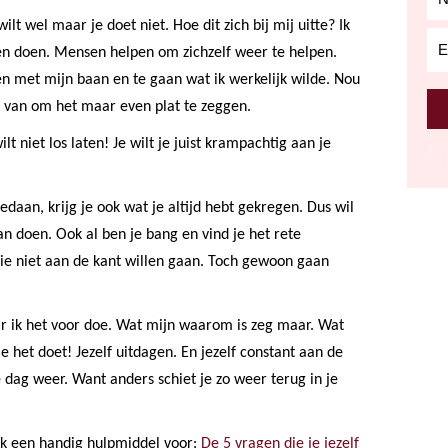
lt wel maar je doet niet. Hoe dit zich bij mij uitte? Ik
rel
llen doen. Mensen helpen om zichzelf weer te helpen.
en met mijn baan en te gaan wat ik werkelijk wilde. Nou
 van om het maar even plat te zeggen.
ilt niet los laten! Je wilt je juist krampachtig aan je
gedaan, krijg je ook wat je altijd hebt gekregen. Dus wil
n doen. Ook al ben je bang en vind je het rete
ie niet aan de kant willen gaan. Toch gewoon gaan
aar ik het voor doe. Wat mijn waarom is zeg maar. Wat
 het doet! Jezelf uitdagen. En jezelf constant aan de
 dag weer. Want anders schiet je zo weer terug in je
 ik een handig hulpmiddel voor:
De 5 vragen die je jezelf