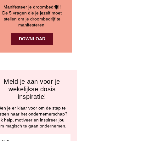
Manifesteer je droombedrijf!!
De 5 vragen die je jezelf moet
stellen om je droombedrijf te
manifesteren.
DOWNLOAD
Meld je aan voor je
wekelijkse dosis
inspiratie!
Ben je er klaar voor om de stap te
etten naar het ondernemerschap?
Ik help, motiveer en inspireer jou
m magisch te gaan ondernemen.
ation_firstName