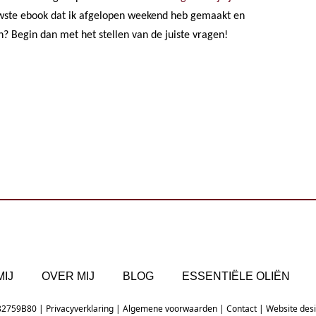
euwste ebook dat ik afgelopen weekend heb gemaakt en
ren? Begin dan met het stellen van de juiste vragen!
IJ
OVER MIJ
BLOG
ESSENTIËLE OLIËN
82759B80 |
Privacyverklaring
|
Algemene voorwaarden
|
Contact
| Website des