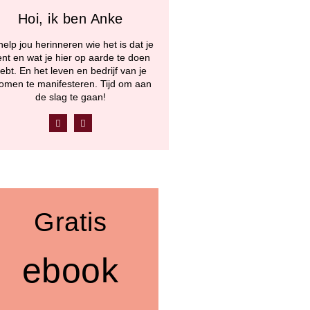
Hoi, ik ben Anke
help jou herinneren wie het is dat je
nt en wat je hier op aarde te doen
ebt. En het leven en bedrijf van je
omen te manifesteren. Tijd om aan
de slag te gaan!
F
Y
a
o
c
u
e
t
b
u
o
b
o
e
k
Gratis
ebook