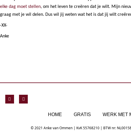
elke dag moet stellen
, om het leven te creëren dat je wilt. Mijn ni
graag met je wil delen. Dus wil jij weten wat het is dat jij wilt creë
-XX-
Anke
F
Y
a
o
c
u
e
t
b
u
HOME
GRATIS
WERK MET M
o
b
o
e
k
© 2021 Anke van Ommen | KvK 55768210 | BTW nr: NL0015