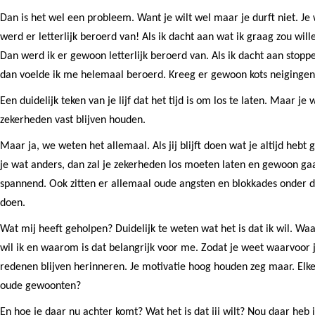
Dan is het wel een probleem. Want je wilt wel maar je durft niet. Je wi
werd er letterlijk beroerd van! Als ik dacht aan wat ik graag zou wi
Dan werd ik er gewoon letterlijk beroerd van. Als ik dacht aan stopp
dan voelde ik me helemaal beroerd. Kreeg er gewoon kots neigingen
Een duidelijk teken van je lijf dat het tijd is om los te laten. Maar je w
zekerheden vast blijven houden.
Maar ja, we weten het allemaal. Als jij blijft doen wat je altijd hebt 
je wat anders, dan zal je zekerheden los moeten laten en gewoon gaa
spannend. Ook zitten er allemaal oude angsten en blokkades onder d
doen.
Wat mij heeft geholpen? Duidelijk te weten wat het is dat ik wil. W
wil ik en waarom is dat belangrijk voor me. Zodat je weet waarvoor je
redenen blijven herinneren. Je motivatie hoog houden zeg maar. Elke
oude gewoonten?
En hoe je daar nu achter komt? Wat het is dat jij wilt? Nou daar heb