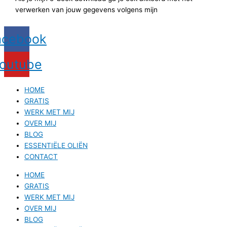
verwerken van jouw gegevens volgens mijn
privacyverklaring.
acebook
outube
HOME
GRATIS
WERK MET MIJ
OVER MIJ
BLOG
ESSENTIËLE OLIËN
CONTACT
HOME
GRATIS
WERK MET MIJ
OVER MIJ
BLOG