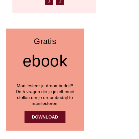
a
o
c
u
e
t
b
u
o
b
o
e
k
Gratis
ebook
Manifesteer je droombedrijf!!
De 5 vragen die je jezelf moet
stellen om je droombedrijf te
manifesteren.
DOWNLOAD