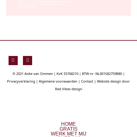
Als je mijn e-book download ga je ook akkoord met het
verwerken van jouw gegevens volgens mijn
privacyverklaring.
F
Y
a
o
c
u
e
t
© 2021 Anke van Ommen | KvK 55768210 | BTW nr: NL001582759B80 |
b
u
o
b
Privacyverklaring
|
Algemene voorwaarden
|
Contact
| Website design door
o
e
Red Vibes design
k
HOME
GRATIS
WERK MET MIJ