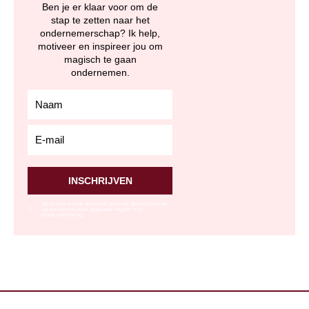
Ben je er klaar voor om de
stap te zetten naar het
ondernemerschap? Ik help,
motiveer en inspireer jou om
magisch te gaan
ondernemen.
relation_firstName
relation_email
INSCHRIJVEN
Als je mijn e-book download ga je ook akkoord met het
verwerken van jouw gegevens volgens mijn
privacyverklaring.