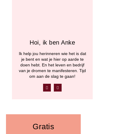
Hoi, ik ben Anke
Ik help jou herinneren wie het is dat
je bent en wat je hier op aarde te
doen hebt. En het leven en bedrijf
van je dromen te manifesteren. Tijd
om aan de slag te gaan!
F
Y
a
o
c
u
e
t
b
u
o
b
o
e
k
Gratis