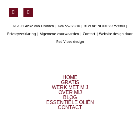
F
Y
a
o
c
u
e
t
© 2021 Anke van Ommen | KvK 55768210 | BTW nr: NL001582759B80 |
b
u
o
b
Privacyverklaring
|
Algemene voorwaarden
|
Contact
| Website design door
o
e
Red Vibes design
k
HOME
GRATIS
WERK MET MIJ
OVER MIJ
BLOG
ESSENTIËLE OLIËN
CONTACT