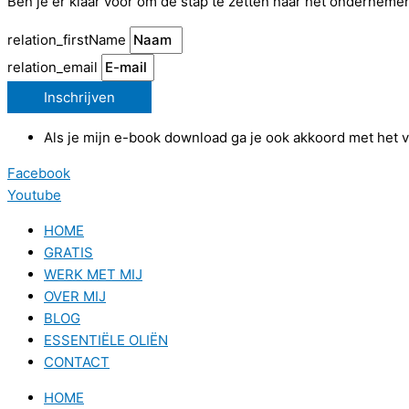
Ben je er klaar voor om de stap te zetten naar het onderneme
relation_firstName
relation_email
Inschrijven
Als je mijn e-book download ga je ook akkoord met het
Facebook
Youtube
HOME
GRATIS
WERK MET MIJ
OVER MIJ
BLOG
ESSENTIËLE OLIËN
CONTACT
HOME