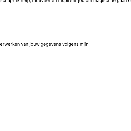
rschap? Ik help, motiveer en inspireer jou om magisch te gaan
 verwerken van jouw gegevens volgens mijn
privacyverklaring.