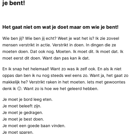
je bent!
Het gaat niet om wat je doet maar om wie je bent!
Wie ben jij? Wie ben jij echt? Weet je wat het is? Ik zie zoveel
mensen verstrikt in actie. Verstrikt in doen. In dingen die ze
moeten doen. Dat ook nog. Moeten. Ik moet dit. Ik moet dat. Ik
moet eerst dit doen. Want dan pas kan ik dat.
En ik snap het helemaal! Want zo was ik zelf ook. En als ik niet
oppas dan ben ik nu nog steeds wel eens zo. Want ja, het gaat zo
makkelijk he? Verstrikt raken in het moeten. Iets met gewoontes
denk ik
🙂
. Want zo is hoe we het geleerd hebben.
Je moet je bord leeg eten.
Je moet beleeft zijn.
Je moet je gedragen.
Je moet je best doen.
Je moet een goede baan vinden.
Je moet sparen.