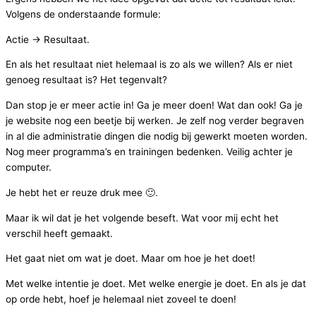
Volgens de onderstaande formule:
Actie -> Resultaat.
En als het resultaat niet helemaal is zo als we willen? Als er niet
genoeg resultaat is? Het tegenvalt?
Dan stop je er meer actie in! Ga je meer doen! Wat dan ook! Ga je
je website nog een beetje bij werken. Je zelf nog verder begraven
in al die administratie dingen die nodig bij gewerkt moeten worden.
Nog meer programma’s en trainingen bedenken. Veilig achter je
computer.
Je hebt het er reuze druk mee
🙂
.
Maar ik wil dat je het volgende beseft. Wat voor mij echt het
verschil heeft gemaakt.
Het gaat niet om wat je doet. Maar om hoe je het doet!
Met welke intentie je doet. Met welke energie je doet. En als je dat
op orde hebt, hoef je helemaal niet zoveel te doen!