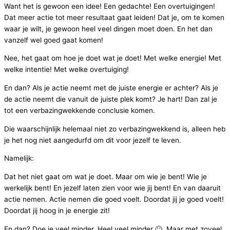
Want het is gewoon een idee! Een gedachte! Een overtuigingen!
Dat meer actie tot meer resultaat gaat leiden! Dat je, om te komen
waar je wilt, je gewoon heel veel dingen moet doen. En het dan
vanzelf wel goed gaat komen!
Nee, het gaat om hoe je doet wat je doet! Met welke energie! Met
welke intentie! Met welke overtuiging!
En dan? Als je actie neemt met de juiste energie er achter? Als je
de actie neemt die vanuit de juiste plek komt? Je hart! Dan zal je
tot een verbazingwekkende conclusie komen.
Die waarschijnlijk helemaal niet zo verbazingwekkend is, alleen heb
je het nog niet aangedurfd om dit voor jezelf te leven.
Namelijk:
Dat het niet gaat om wat je doet. Maar om wie je bent! Wie je
werkelijk bent! En jezelf laten zien voor wie jij bent! En van daaruit
actie nemen. Actie nemen die goed voelt. Doordat jij je goed voelt!
Doordat jij hoog in je energie zit!
En dan? Doe je veel minder. Heel veel minder
🙂
. Maar met zoveel