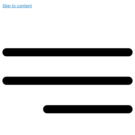
Skip to content