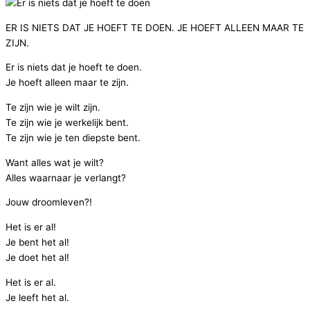
ER IS NIETS DAT JE HOEFT TE DOEN. JE HOEFT ALLEEN MAAR TE
ZIJN.
Er is niets dat je hoeft te doen.
Je hoeft alleen maar te zijn.
Te zijn wie je wilt zijn.
Te zijn wie je werkelijk bent.
Te zijn wie je ten diepste bent.
Want alles wat je wilt?
Alles waarnaar je verlangt?
Jouw droomleven?!
Het is er al!
Je bent het al!
Je doet het al!
Het is er al.
Je leeft het al.