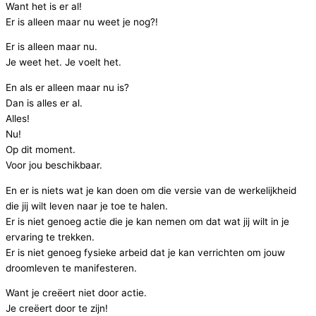
Want het is er al!
Er is alleen maar nu weet je nog?!
Er is alleen maar nu.
Je weet het. Je voelt het.
En als er alleen maar nu is?
Dan is alles er al.
Alles!
Nu!
Op dit moment.
Voor jou beschikbaar.
En er is niets wat je kan doen om die versie van de werkelijkheid
die jij wilt leven naar je toe te halen.
Er is niet genoeg actie die je kan nemen om dat wat jij wilt in je
ervaring te trekken.
Er is niet genoeg fysieke arbeid dat je kan verrichten om jouw
droomleven te manifesteren.
Want je creëert niet door actie.
Je creëert door te zijn!