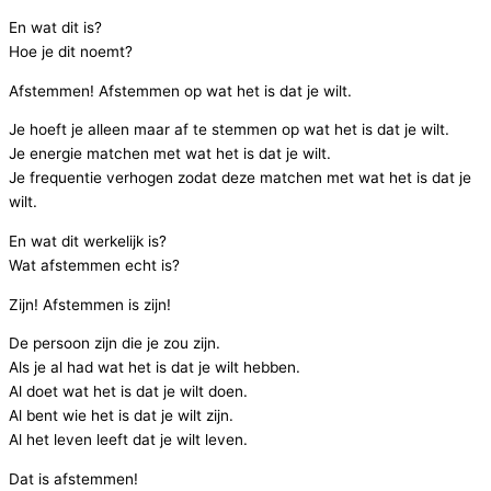
En wat dit is?
Hoe je dit noemt?
Afstemmen! Afstemmen op wat het is dat je wilt.
Je hoeft je alleen maar af te stemmen op wat het is dat je wilt.
Je energie matchen met wat het is dat je wilt.
Je frequentie verhogen zodat deze matchen met wat het is dat je
wilt.
En wat dit werkelijk is?
Wat afstemmen echt is?
Zijn! Afstemmen is zijn!
De persoon zijn die je zou zijn.
Als je al had wat het is dat je wilt hebben.
Al doet wat het is dat je wilt doen.
Al bent wie het is dat je wilt zijn.
Al het leven leeft dat je wilt leven.
Dat is afstemmen!