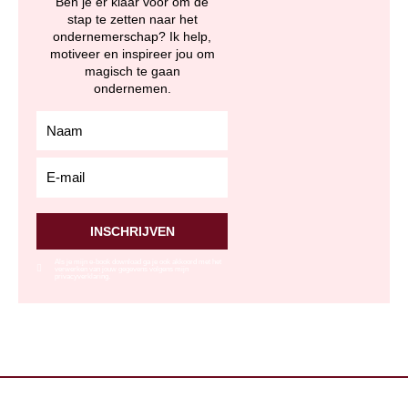
Ben je er klaar voor om de
stap te zetten naar het
ondernemerschap? Ik help,
motiveer en inspireer jou om
magisch te gaan
ondernemen.
relation_firstName
relation_email
INSCHRIJVEN
Als je mijn e-book download ga je ook akkoord met het
verwerken van jouw gegevens volgens mijn
privacyverklaring.