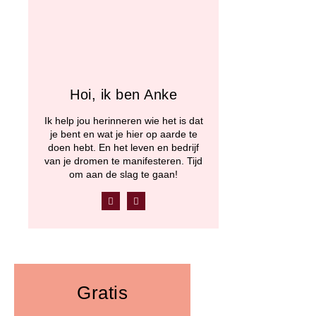
Hoi, ik ben Anke
Ik help jou herinneren wie het is dat
je bent en wat je hier op aarde te
doen hebt. En het leven en bedrijf
van je dromen te manifesteren. Tijd
om aan de slag te gaan!
F
Y
a
o
c
u
e
t
b
u
o
b
o
e
k
Gratis