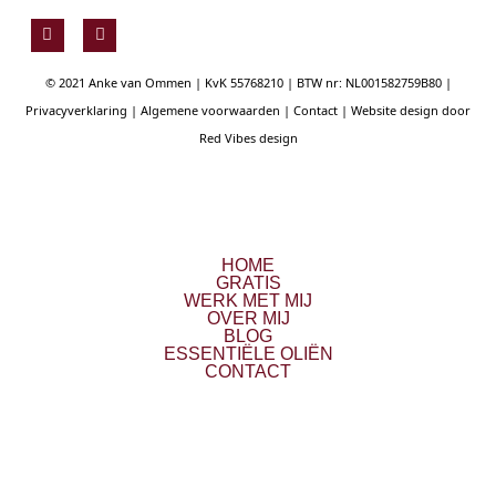
F
Y
a
o
c
u
e
t
© 2021 Anke van Ommen | KvK 55768210 | BTW nr: NL001582759B80 |
b
u
o
b
Privacyverklaring
|
Algemene voorwaarden
|
Contact
| Website design door
o
e
Red Vibes design
k
HOME
GRATIS
WERK MET MIJ
OVER MIJ
BLOG
ESSENTIËLE OLIËN
CONTACT