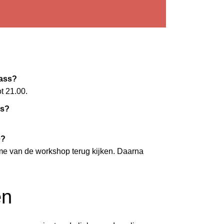
lass?
t 21.00.
ss?
e?
me van de workshop terug kijken. Daarna
en